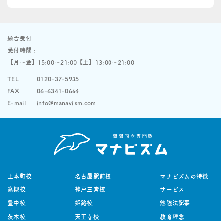
総合受付
受付時間 :
【月〜金】15:00〜21:00【土】13:00〜21:00
TEL
0120-37-5935
FAX
06-6341-0664
E-mail
info@manaviism.com
上本町校
名古屋駅前校
マナビズムの特徴
高槻校
神戸三宮校
サービス
豊中校
姫路校
勉強法記事
茨木校
天王寺校
教育理念