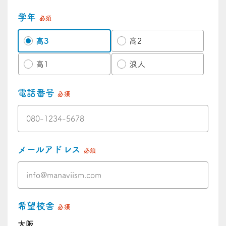
学年
必須
高3
高2
高1
浪人
電話番号
必須
メールアドレス
必須
希望校舎
必須
大阪