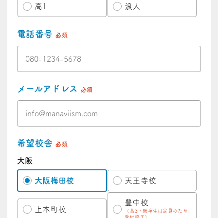
高1
浪人
電話番号
必須
メールアドレス
必須
希望校舎
必須
大阪
大阪梅田校
天王寺校
豊中校
上本町校
（高3・既卒生は定員のため
受付終了）