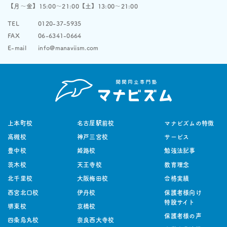
【月〜金】15:00〜21:00【土】13:00〜21:00
TEL
0120-37-5935
FAX
06-6341-0664
E-mail
info@manaviism.com
上本町校
名古屋駅前校
マナビズムの特徴
高槻校
神戸三宮校
サービス
豊中校
姫路校
勉強法記事
茨木校
天王寺校
教育理念
北千里校
大阪梅田校
合格実績
西宮北口校
伊丹校
保護者様向け
特設サイト
堺東校
京橋校
保護者様の声
四条烏丸校
奈良西大寺校