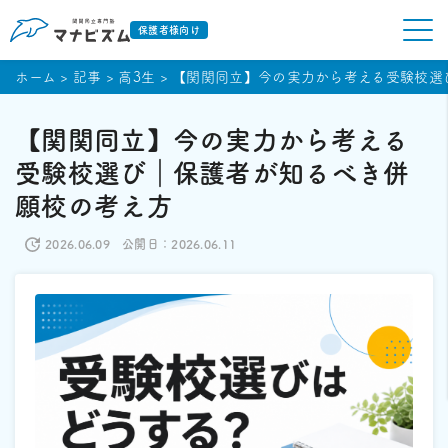
保護者様向け
ホーム
>
記事
>
高3生
>
【関関同立】今の実力から考える受験校選
【関関同立】今の実力から考える
受験校選び｜保護者が知るべき併
願校の考え方
2026.06.09
公開日：2026.06.11