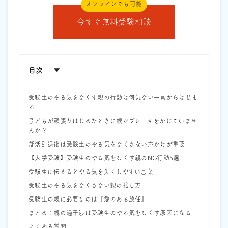
オンラインでも可能
今すぐ無料受験相談
目次
受験生のやる気をなくす親の行動は何気ない一言からはじま
る
子どもが頑張りはじめたときに親がブレーキをかけていませ
んか？
部活引退後は受験生のやる気をなくさない声かけが重要
【大学受験】受験生のやる気をなくす親のNG行動5選
受験生に伝えるとやる気を失くしやすい言葉
受験生のやる気をなくさない親の接し方
受験生の親に必要なのは『愛のある放任』
まとめ：親の過干渉は受験生のやる気をなくす原因になる
よくある質問