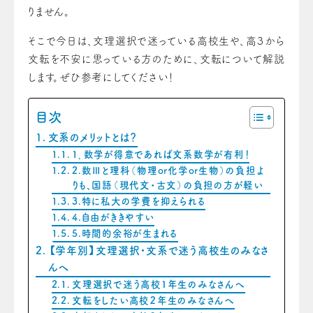
りません。
そこで今日は、文理選択で迷っている高校生や、高３から
文転を不安に思っている方のために、文転について解説
します。ぜひ参考にしてください！
目次
文系のメリットとは？
1．数学が得意であれば文系数学が有利！
2.数Ⅲと理科（物理or化学or生物）の負担よ
りも、国語（現代文・古文）の負担の方が軽い
3.特に私大の学費を抑えられる
4.自由がききやすい
5.時間的余裕が生まれる
【学年別】文理選択・文系で迷う高校生のみなさ
んへ
文理選択で迷う高校１年生のみなさんへ
文転をしたい高校２年生のみなさんへ