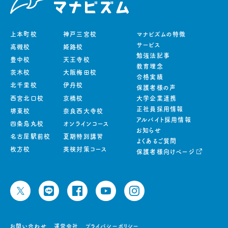
上本町校
神戸三宮校
マナビズムの特徴
サービス
高槻校
姫路校
勉強法記事
豊中校
天王寺校
教育理念
茨木校
大阪梅田校
合格実績
北千里校
伊丹校
保護者様の声
西宮北口校
京橋校
大学企業連携
正社員採用情報
堺東校
奈良西大寺校
アルバイト採用情報
四条烏丸校
オンラインコース
お知らせ
名古屋駅前校
夏期特別講習
よくあるご質問
枚方校
英検対策コース
保護者様向けページ
お問い合わせ
運営会社
プライバシーポリシー