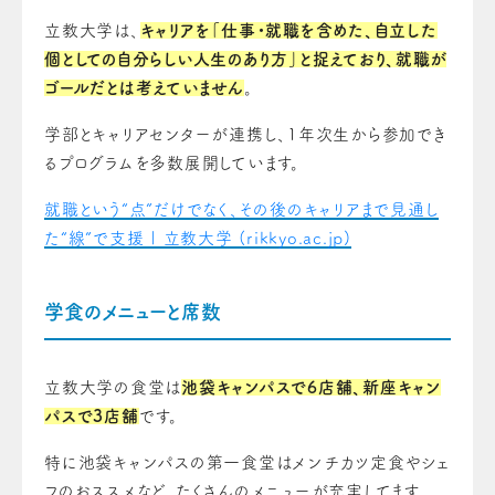
立教大学は、
キャリアを「仕事・就職を含めた、自立した
個としての自分らしい人生のあり方」と捉えており、就職が
ゴールだとは考えていません
。
学部とキャリアセンターが連携し、1年次生から参加でき
るプログラムを多数展開しています。
就職という“点”だけでなく、その後のキャリアまで見通し
た“線”で支援 | 立教大学 (rikkyo.ac.jp)
学食のメニューと席数
立教大学の食堂は
池袋キャンパスで6店舗、新座キャン
パスで3店舗
です。
特に池袋キャンパスの第一食堂はメンチカツ定食やシェ
フのおススメなど、たくさんのメニューが充実してます。