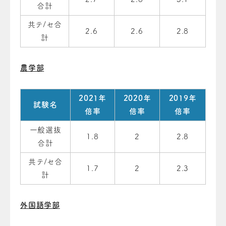
合計
共テ/セ合
2.6
2.6
2.8
計
農学部
2021年
2020年
2019年
試験名
倍率
倍率
倍率
一般選抜
1.8
2
2.8
合計
共テ/セ合
1.7
2
2.3
計
外国語学部