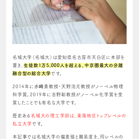
名城大学（名城大）は愛知県名古屋市天白区に本部を
置き、
生徒数1万5,000人を超える、中京圏最大の分離
融合型の総合大学
です。
2014年に赤﨑勇教授・天野浩元教授がノーベル物理
科学賞。2019年に吉野彰教授がノーベル化学賞を受
賞したことでも有名な大学です。
歴史ある
名城大の理工学部は、東海地区トップレベルの
私立大学
です。
本記事では名城大学の偏差値と難易度を、同レベルの