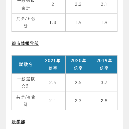
一般選抜
2
2.2
2.1
合計
共テ/セ合
1.8
1.9
1.9
計
都市情報学部
2021年
2020年
2019年
試験名
倍率
倍率
倍率
一般選抜
2.4
2.5
3.7
合計
共テ/セ合
2.1
2.3
2.8
計
法学部