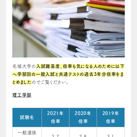
名城大学の
入試難易度、倍率も気になる人のために以下
へ学部別の一般入試と共通テストの過去3年分倍率をま
とめました
のでご覧ください。
理工学部
2021年
2020年
2019年
試験名
倍率
倍率
倍率
一般選抜
2.7
2.8
3.1