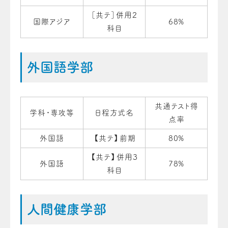
［共テ］併用２
国際アジア
68%
科目
外国語学部
共通テスト得
学科・専攻等
日程方式名
点率
外国語
【共テ】前期
80%
【共テ】併用３
外国語
78%
科目
人間健康学部