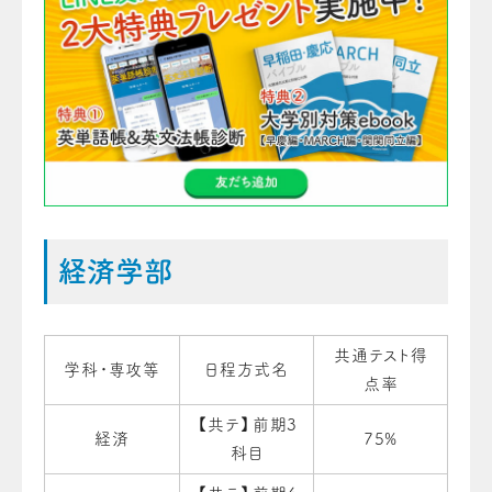
経済学部
共通テスト得
学科・専攻等
日程方式名
点率
【共テ】前期3
経済
75%
科目