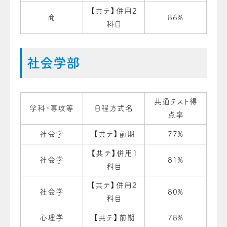
【共テ】併用２
商
86%
科目
社会学部
共通テスト得
学科・専攻等
日程方式名
点率
社会学
【共テ】前期
77%
【共テ】併用１
社会学
81%
科目
【共テ】併用２
社会学
80%
科目
心理学
【共テ】前期
78%