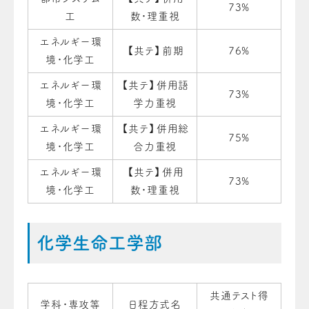
73%
工
数・理重視
エネルギー環
【共テ】前期
76%
境・化学工
エネルギー環
【共テ】併用語
73%
境・化学工
学力重視
エネルギー環
【共テ】併用総
75%
境・化学工
合力重視
エネルギー環
【共テ】併用
73%
境・化学工
数・理重視
化学生命工学部
共通テスト得
学科・専攻等
日程方式名