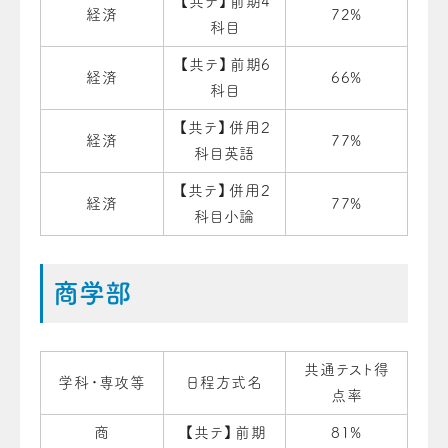
【共テ】前期4
経済
72%
科目
【共テ】前期6
経済
66%
科目
【共テ】併用２
経済
77%
科目英語
【共テ】併用２
経済
77%
科目小論
商学部
共通テスト得
学科・専攻等
日程方式名
点率
商
【共テ】前期
81%