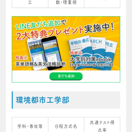
工
数・理重視
環境都市工学部
共通テスト得
学科・専攻等
日程方式名
点率