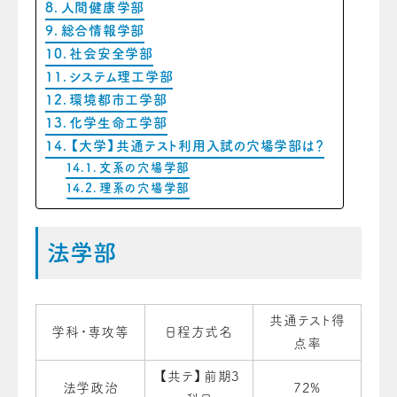
人間健康学部
総合情報学部
社会安全学部
システム理工学部
環境都市工学部
化学生命工学部
【大学】共通テスト利用入試の穴場学部は？
文系の穴場学部
理系の穴場学部
法学部
共通テスト得
学科・専攻等
日程方式名
点率
【共テ】前期3
法学政治
72%