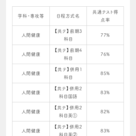
共通テスト得
学科・専攻等
日程方式名
点率
【共テ】前期3
人間健康
77%
科目
【共テ】前期4
人間健康
76%
科目
【共テ】併用１
人間健康
85%
科目
【共テ】併用２
人間健康
83%
科目国語
【共テ】併用２
人間健康
82%
科目英①
【共テ】併用２
人間健康
83%
科目英②