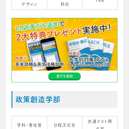
74%
デザイン
科目
政策創造学部
共通テスト得
学科・専攻等
日程方式名
点率