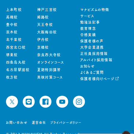
上本町校
神戸三宮校
マナビズムの特徴
サービス
高槻校
姫路校
勉強法記事
豊中校
天王寺校
教育理念
茨木校
大阪梅田校
合格実績
北千里校
伊丹校
保護者様の声
西宮北口校
京橋校
大学企業連携
正社員採用情報
堺東校
奈良西大寺校
アルバイト採用情報
四条烏丸校
オンラインコース
お知らせ
名古屋駅前校
夏期特別講習
よくあるご質問
枚方校
英検対策コース
保護者様向けページ
お問い合わせ
運営会社
プライバシーポリシー