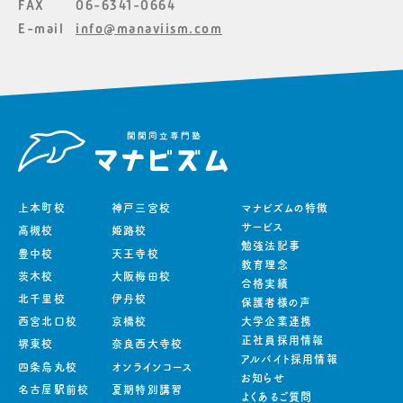
FAX
06-6341-0664
E-mail
info@manaviism.com
上本町校
神戸三宮校
マナビズムの特徴
サービス
高槻校
姫路校
勉強法記事
豊中校
天王寺校
教育理念
茨木校
大阪梅田校
合格実績
北千里校
伊丹校
保護者様の声
西宮北口校
京橋校
大学企業連携
正社員採用情報
堺東校
奈良西大寺校
アルバイト採用情報
四条烏丸校
オンラインコース
お知らせ
名古屋駅前校
夏期特別講習
よくあるご質問