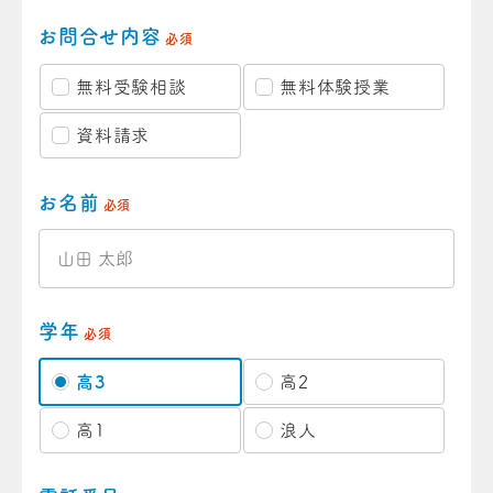
お問合せ内容
必須
無料受験相談
無料体験授業
資料請求
お名前
必須
学年
必須
高3
高2
高1
浪人