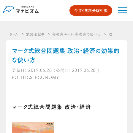
今すぐ無料受験相談
ホーム
勉強法記事
参考書ルート・参考書の使い方
政治・経済のオ
マーク式総合問題集 政治・経済の効果的
な使い方
更新日：
2019.06.28
（公開日：
2019.06.28
）
POLITICS-ECONOMY
マーク式総合問題集 政治・経済