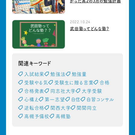
かった高2の3月の勉強計画
2022.10.24
武田塾ってどんな塾？
関連キーワード
入試結果
勉強法
勉強量
受験やる気
受験生に贈る言葉
合格
合格発表
同志社大学
大学受験
心構え
第一志望
自信
自習コンサル
逆転合格
関西大学
関関同立
高槻予備校
高槻塾