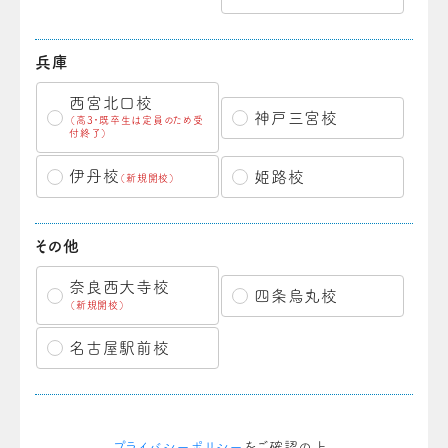
兵庫
西宮北口校
神戸三宮校
（高3・既卒生は定員のため受
付終了）
伊丹校
姫路校
（新規開校）
その他
奈良西大寺校
四条烏丸校
（新規開校）
名古屋駅前校
プライバシーポリシー
をご確認の上、