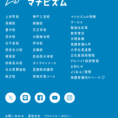
上本町校
神戸三宮校
マナビズムの特徴
サービス
高槻校
姫路校
勉強法記事
豊中校
天王寺校
教育理念
茨木校
大阪梅田校
合格実績
北千里校
伊丹校
保護者様の声
西宮北口校
京橋校
大学企業連携
正社員採用情報
堺東校
奈良西大寺校
アルバイト採用情報
四条烏丸校
オンラインコース
お知らせ
名古屋駅前校
夏期特別講習
よくあるご質問
枚方校
英検対策コース
保護者様向けページ
お問い合わせ
運営会社
プライバシーポリシー