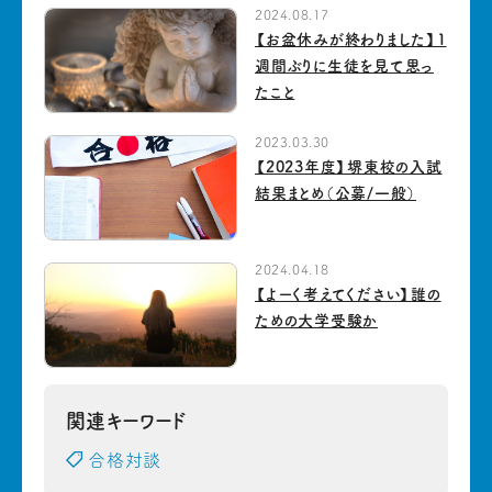
2024.08.17
【お盆休みが終わりました】1
週間ぶりに生徒を見て思っ
たこと
2023.03.30
【2023年度】堺東校の入試
結果まとめ（公募/一般）
2024.04.18
【よーく考えてください】誰の
ための大学受験か
関連キーワード
合格対談