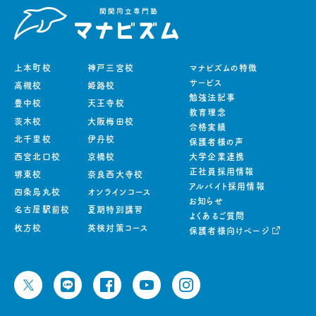
上本町校
神戸三宮校
マナビズムの特徴
サービス
高槻校
姫路校
勉強法記事
豊中校
天王寺校
教育理念
茨木校
大阪梅田校
合格実績
北千里校
伊丹校
保護者様の声
西宮北口校
京橋校
大学企業連携
正社員採用情報
堺東校
奈良西大寺校
アルバイト採用情報
四条烏丸校
オンラインコース
お知らせ
名古屋駅前校
夏期特別講習
よくあるご質問
枚方校
英検対策コース
保護者様向けページ