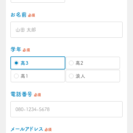
お名前
必須
学年
必須
高3
高2
高1
浪人
電話番号
必須
メールアドレス
必須