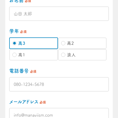
お名前
必須
学年
必須
高3
高2
高1
浪人
電話番号
必須
メールアドレス
必須