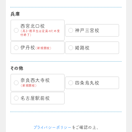
兵庫
西宮北口校
神戸三宮校
（高3・既卒生は定員のため受
付終了）
伊丹校
姫路校
（新規開校）
その他
奈良西大寺校
四条烏丸校
（新規開校）
名古屋駅前校
プライバシーポリシー
をご確認の上、