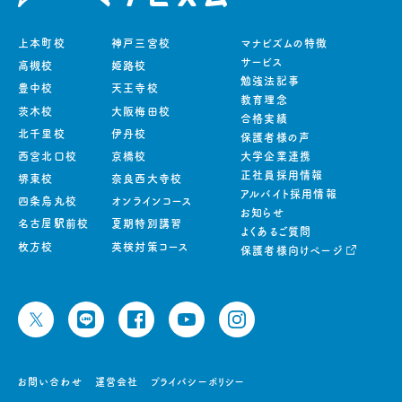
上本町校
神戸三宮校
マナビズムの特徴
サービス
高槻校
姫路校
勉強法記事
豊中校
天王寺校
教育理念
茨木校
大阪梅田校
合格実績
北千里校
伊丹校
保護者様の声
西宮北口校
京橋校
大学企業連携
正社員採用情報
堺東校
奈良西大寺校
アルバイト採用情報
四条烏丸校
オンラインコース
お知らせ
名古屋駅前校
夏期特別講習
よくあるご質問
枚方校
英検対策コース
保護者様向けページ
お問い合わせ
運営会社
プライバシーポリシー