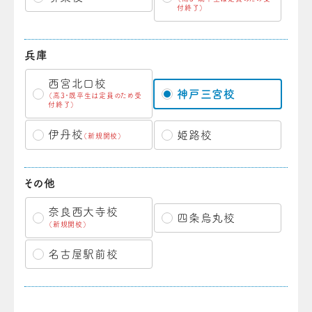
付終了）
兵庫
西宮北口校
神戸三宮校
（高3・既卒生は定員のため受
付終了）
伊丹校
姫路校
（新規開校）
その他
奈良西大寺校
四条烏丸校
（新規開校）
名古屋駅前校