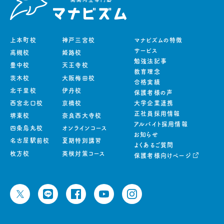
上本町校
神戸三宮校
マナビズムの特徴
サービス
高槻校
姫路校
勉強法記事
豊中校
天王寺校
教育理念
茨木校
大阪梅田校
合格実績
北千里校
伊丹校
保護者様の声
西宮北口校
京橋校
大学企業連携
正社員採用情報
堺東校
奈良西大寺校
アルバイト採用情報
四条烏丸校
オンラインコース
お知らせ
名古屋駅前校
夏期特別講習
よくあるご質問
枚方校
英検対策コース
保護者様向けページ