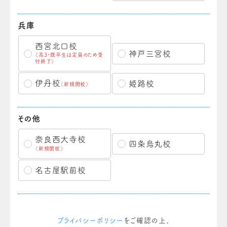
兵庫
西宮北口校
神戸三宮校
（高3・既卒生は定員のため受
付終了）
伊丹校
姫路校
（新規開校）
その他
奈良西大寺校
四条烏丸校
（新規開校）
名古屋駅前校
プライバシーポリシー
をご確認の上、