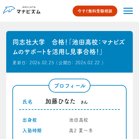
今すぐ無料受験相談
同志社大学 合格！「池田高校：マナビズ
ムのサポートを活用し見事合格！」
更新日：
2026.02.25
（公開日：
2026.02.22
）
プロフィール
加藤ひなた
氏名
さん
出身校
池田高校
入塾時期
高2 夏〜冬