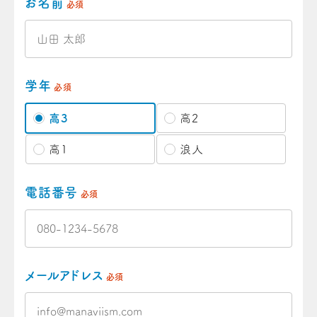
お名前
必須
学年
必須
高3
高2
高1
浪人
電話番号
必須
メールアドレス
必須