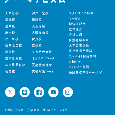
上本町校
神戸三宮校
マナビズムの特徴
サービス
高槻校
姫路校
勉強法記事
豊中校
天王寺校
教育理念
茨木校
大阪梅田校
合格実績
北千里校
伊丹校
保護者様の声
西宮北口校
京橋校
大学企業連携
正社員採用情報
堺東校
奈良西大寺校
アルバイト採用情報
四条烏丸校
オンラインコース
お知らせ
名古屋駅前校
夏期特別講習
よくあるご質問
枚方校
英検対策コース
保護者様向けページ
お問い合わせ
運営会社
プライバシーポリシー