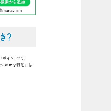
き？
いポイントです。
たいのか
を明確に伝