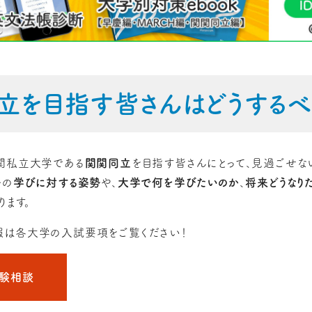
立を目指す皆さんはどうするべ
関私立大学である
関関同立
を目指す皆さんにとって、見過ごせな
分の
学びに対する姿勢
や、
大学で何を学びたいのか
、
将来どうなり
ります。
は各大学の入試要項をご覧ください！
受験相談