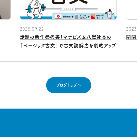
2025.09.22
2023
話題の新作参考書！マナビズム八澤社長の
関関
「ベーシック古文」で古文読解力を劇的アップ
ブログトップへ