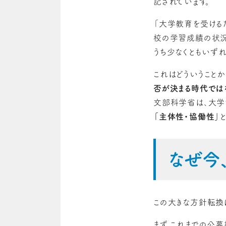
記されています。
「大学教育を受ける
校の学習成績の状況
うち少なくともいず
これはどういうこと
否が決まる時代では
文部科学省は、大
「主体性・協働性」
なぜ今
この大きな方針転換
まず、これまでの公