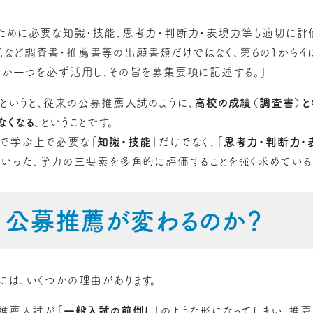
ために必要な知識・技能、思考力・判断力・表現力等も適切に評
など調査書・推薦書等の出願書類だけではなく、第６の１から４
れか一つを必ず活用し、その旨を募集要項に記述する。」
かというと、従来の公募推薦入試のように、
高校の成績（調査書）
なくなる
、ということです。
学で学ぶ上で必要な
「知識・技能」
だけでなく、
「思考力・判断力・
といった、学力の三要素を多角的に評価することを強く求めている
、公募推薦が変わるのか？
には、いくつかの理由があります。
募推薦入試が
「一般入試の前倒し」
のような形になってしまい、推