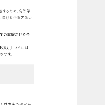
価するため、高等学
に掲げる評価方法の
と学力試験だけで合
表現力」
、さらには
のです。
薦入試本来の趣旨か