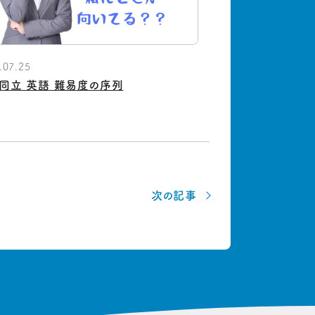
.07.25
同立 英語 難易度の序列
次の記事